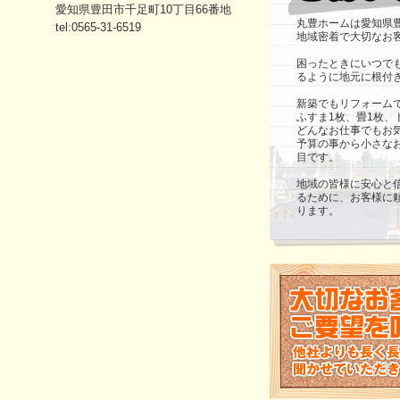
愛知県豊田市千足町10丁目66番地
丸豊ホームは愛知県
tel:0565-31-6519
地域密着で大切なお
困ったときにいつで
るように地元に根付
新築でもリフォーム
ふすま1枚、畳1枚
どんなお仕事でもお
予算の事から小さな
目です。
地域の皆様に安心と
るために、お客様に
ります。